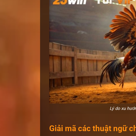
Lý do xu hướ
Giải mã các thuật ngữ 