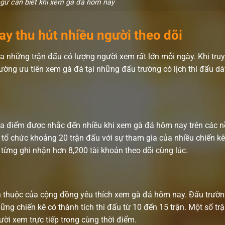
gữ cần biết khi xem gà đá hôm nay
y thu hút nhiều người theo dõi
 ra những trận đấu có lượng người xem rất lớn mỗi ngày. Khi truy
hường ưu tiên xem gà đá tại những đấu trường có lịch thi đấu dà
a điểm được nhắc đến nhiều khi xem gà đá hôm nay trên các n
ể tổ chức khoảng 20 trận đấu với sự tham gia của nhiều chiến kê
 từng ghi nhận hơn 8,200 tài khoản theo dõi cùng lúc.
 thuộc của cộng đồng yêu thích xem gà đá hôm nay. Đấu trườ
ng chiến kê có thành tích thi đấu từ 10 đến 15 trận. Một số tr
ười xem trực tiếp trong cùng thời điểm.