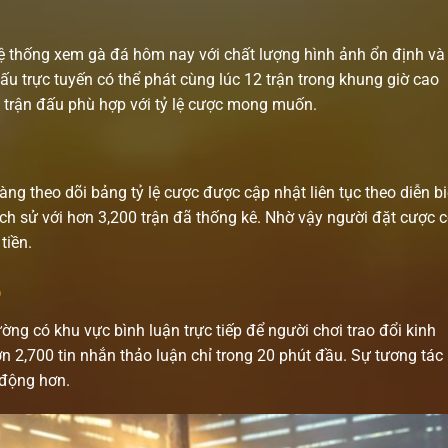
ệ thống xem gà đá hôm nay với chất lượng hình ảnh ổn định và
ấu trực tuyến có thể phát cùng lúc 12 trận trong khung giờ cao
 trận đấu phù hợp với tỷ lệ cược mong muốn.
ng theo dõi bảng tỷ lệ cược được cập nhật liên tục theo diễn b
 lịch sử với hơn 3,200 trận đã thống kê. Nhờ vậy người đặt cược 
tiền.
o
g có khu vực bình luận trực tiếp để người chơi trao đổi kinh
n 2,700 tin nhắn thảo luận chỉ trong 20 phút đầu. Sự tương tác
 động hơn.