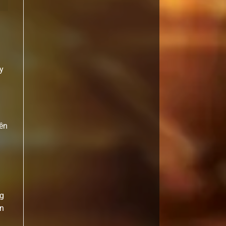
y
ền
ng
ận