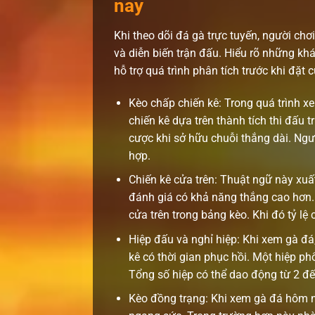
nay
Khi theo dõi đá gà trực tuyến, người ch
và diễn biến trận đấu. Hiểu rõ những kh
hỗ trợ quá trình phân tích trước khi đặt 
Kèo chấp chiến kê: Trong quá trình x
chiến kê dựa trên thành tích thi đấu 
cược khi sở hữu chuỗi thắng dài. Ng
hợp.
Chiến kê cửa trên: Thuật ngữ này xu
đánh giá có khả năng thắng cao hơn.
cửa trên trong bảng kèo. Khi đó tỷ lệ
Hiệp đấu và nghỉ hiệp: Khi xem gà đ
kê có thời gian phục hồi. Một hiệp ph
Tổng số hiệp có thể dao động từ 2 đế
Kèo đồng trạng: Khi xem gà đá hôm na