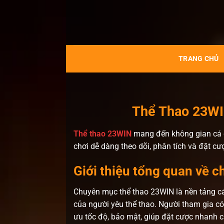
Bỏ
qua
nội
dung
TRANG CHỦ
Thể Thao 23WI
Thể thao 23WIN
mang đến không gian cá cư
chơi dễ dàng theo dõi, phân tích và đặt cư
Giới thiệu tổng quan về
Chuyên mục thể thao 23WIN là nền tảng cá 
của người yêu thể thao. Người tham gia có 
ưu tốc độ, bảo mật, giúp đặt cược nhanh c