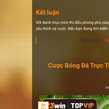
Kết luận
Với danh mục môn thi đấu phong phú cùng n
yêu thích cá cược. Nếu bạn đang tìm kiếm m
Xem thêm:
X
Cược Bóng Đá Trực T
Đ
09
Th3