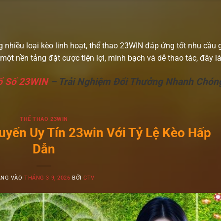
hiều loại kèo linh hoạt, thể thao 23WIN đáp ứng tốt nhu cầu gi
ột nền tảng đặt cược tiện lợi, minh bạch và dễ thao tác, đây l
ổ Số 23WIN
– Trải Nghiệm Đổi Thưởng Nhanh Chón
THỂ THAO 23WIN
uyến Uy Tín 23win Với Tỷ Lệ Kèo Hấp
Dẫn
ĂNG VÀO
THÁNG 3 9, 2026
BỞI
CTV