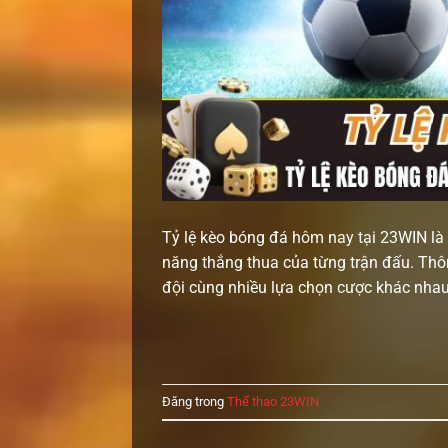
Tỷ lệ kèo bóng đá hôm nay tại 23WIN là 
năng thắng thua của từng trận đấu. Thô
đội cùng nhiều lựa chọn cược khác nhau.
Đăng trong
Thể thao 23WIN