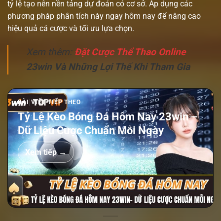
tỷ lệ tạo nên nền tảng dự đoán có cơ sở. Áp dụng các
phương pháp phân tích này ngay hôm nay để nâng cao
hiệu quả cá cược và tối ưu lựa chọn.
Xem thêm:
Đặt Cược Thể Thao Online
23win Và Những Lợi Thế Khi Tham Gia
BÀI VIẾT TIẾP THEO
Tỷ Lệ Kèo Bóng Đá Hôm Nay 23win –
Dữ Liệu Cược Chuẩn Mỗi Ngày
Xem tiếp →