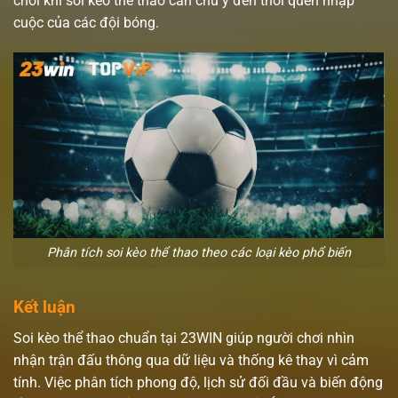
chơi khi soi kèo thể thao cần chú ý đến thói quen nhập
cuộc của các đội bóng.
Phân tích soi kèo thể thao theo các loại kèo phổ biến
Kết luận
Soi kèo thể thao chuẩn tại 23WIN giúp người chơi nhìn
nhận trận đấu thông qua dữ liệu và thống kê thay vì cảm
tính. Việc phân tích phong độ, lịch sử đối đầu và biến động