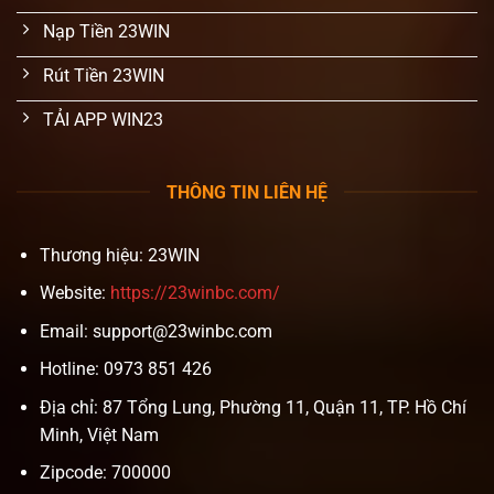
Nạp Tiền 23WIN
Rút Tiền 23WIN
TẢI APP WIN23
THÔNG TIN LIÊN HỆ
Thương hiệu: 23WIN
Website:
https://23winbc.com/
Email:
support@23winbc.com
Hotline: 0973 851 426
Địa chỉ: 87 Tổng Lung, Phường 11, Quận 11, TP. Hồ Chí
Minh, Việt Nam
Zipcode: 700000