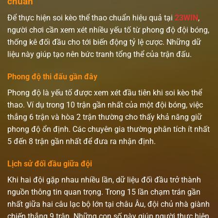
chuẩn
Để thực hiện soi kèo thể thao chuẩn hiệu quả tại
23WIN
,
người chơi cần xem xét nhiều yếu tố từ phong độ đội bóng,
thống kê đối đầu cho tới biến động tỷ lệ cược. Những dữ
liệu này giúp tạo nên bức tranh tổng thể của trận đấu.
Phong độ thi đấu gần đây
Phong độ là yếu tố được xem xét đầu tiên khi soi kèo thể
thao. Ví dụ trong 10 trận gần nhất của một đội bóng, việc
thắng 6 trận và hòa 2 trận thường cho thấy khả năng giữ
phong độ ổn định. Các chuyên gia thường phân tích ít nhất
5 đến 8 trận gần nhất để đưa ra nhận định.
Lịch sử đối đầu giữa đội
Khi hai đội gặp nhau nhiều lần, dữ liệu đối đầu trở thành
nguồn thông tin quan trọng. Trong 15 lần chạm trán gần
nhất giữa hai câu lạc bộ lớn tại châu Âu, đội chủ nhà giành
chiến thắng 9 trận. Những con số này giúp người thực hiện