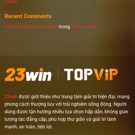
23win
Recent Comments
A WordPress Commenter
trong
Hello world!
23win
được giới thiệu như trung tâm giải trí hiện đại, mang
phong cách thượng lưu với trải nghiệm sống động. Người
dùng được tận hưởng nhiều lựa chọn hấp dẫn, không gian
tương tác đẳng cấp, phù hợp thư giãn và giải trí lành
mạnh, an toàn, tiện lợi.