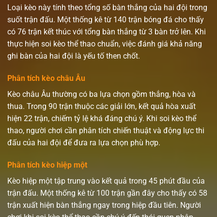
Loại kèo này tính theo tổng số bàn thắng của hai đội trong
suốt trận đấu. Một thống kê từ 140 trận bóng đá cho thấy
có 76 trận kết thúc với tổng bàn thắng từ 3 bàn trở lên. Khi
thực hiện soi kèo thể thao chuẩn, việc đánh giá khả năng
ghi bàn của hai đội là yếu tố then chốt.
Phân tích kèo châu Âu
Kèo châu Âu thường có ba lựa chọn gồm thắng, hòa và
thua. Trong 90 trận thuộc các giải lớn, kết quả hòa xuất
hiện 22 trận, chiếm tỷ lệ khá đáng chú ý. Khi soi kèo thể
thao, người chơi cần phân tích chiến thuật và động lực thi
đấu của hai đội để đưa ra lựa chọn phù hợp.
Phân tích kèo hiệp một
Kèo hiệp một tập trung vào kết quả trong 45 phút đầu của
trận đấu. Một thống kê từ 100 trận gần đây cho thấy có 58
trận xuất hiện bàn thắng ngay trong hiệp đầu tiên. Người