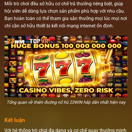
Mỗi trò chơi đều sở hữu cơ chế trả thưởng riêng biệt, giúp
hội viên dễ dàng lựa chọn sản phẩm phù hợp với nhu cầu.
Bạn hoàn toàn có thể tham gia săn thưởng mọi lúc mọi nơi
chỉ cần sở hữu thiết bị kết nối mạng internet ổn định.
Tổng quan về thiên đường nổ hũ 23WIN hấp dẫn nhất hiện nay
Kết luận
Với hệ thống trò chơi đa dạng và cơ chế quay thưởng minh