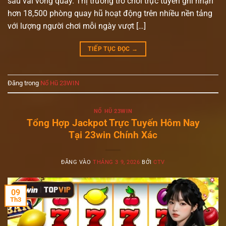
sau vài vòng quay. Thị trường trò chơi trực tuyến ghi nhận
hơn 18,500 phòng quay hũ hoạt động trên nhiều nền tảng
với lượng người chơi mỗi ngày vượt […]
TIẾP TỤC ĐỌC
→
Đăng trong
Nổ Hũ 23WIN
NỔ HŨ 23WIN
Tổng Hợp Jackpot Trực Tuyến Hôm Nay
Tại 23win Chính Xác
ĐĂNG VÀO
THÁNG 3 9, 2026
BỞI
CTV
09
Th3