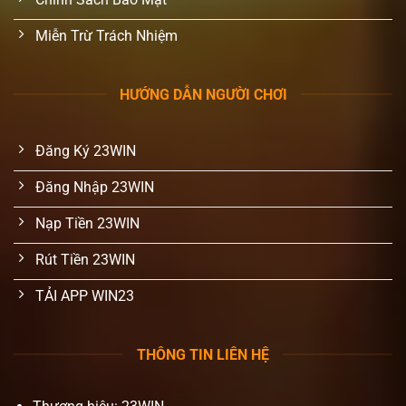
Miễn Trừ Trách Nhiệm
HƯỚNG DẪN NGƯỜI CHƠI
Đăng Ký 23WIN
Đăng Nhập 23WIN
Nạp Tiền 23WIN
Rút Tiền 23WIN
TẢI APP WIN23
THÔNG TIN LIÊN HỆ