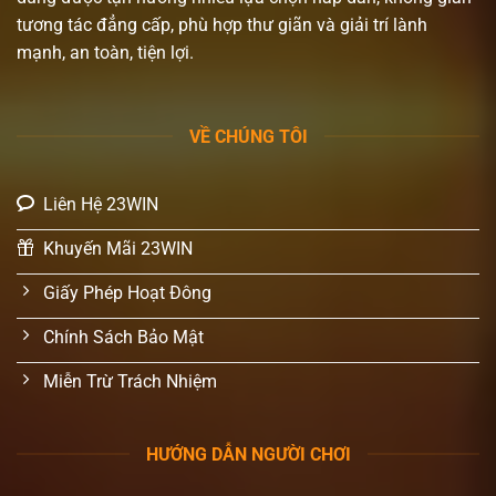
tương tác đẳng cấp, phù hợp thư giãn và giải trí lành
mạnh, an toàn, tiện lợi.
VỀ CHÚNG TÔI
Liên Hệ 23WIN
Khuyến Mãi 23WIN
Giấy Phép Hoạt Đông
Chính Sách Bảo Mật
Miễn Trừ Trách Nhiệm
HƯỚNG DẪN NGƯỜI CHƠI