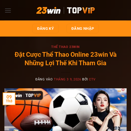
Bỏ
qua
nội
dung
ĐĂNG KÝ
ĐĂNG NHẬP
THỂ THAO 23WIN
Đặt Cược Thể Thao Online 23win Và
Những Lợi Thế Khi Tham Gia
ĐĂNG VÀO
THÁNG 3 9, 2026
BỞI
CTV
09
Th3