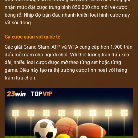
nhận mức đặt cược trung bình 850.000 cho mỗi vé cược
bóng rổ. Nhịp độ trận đấu nhanh khiến loại hình cược này
rất sôi động.
Cá cược quần vợt quốc tế
Các giải Grand Slam, ATP và WTA cung cấp hơn 1.900 trận
đấu mỗi năm cho người chơi. Với thời lượng trận đấu kéo
dài, nhiều loại cược được mở theo từng set hoặc từng
game. Điều này tạo ra thị trường cược linh hoạt với hàng
trăm lựa chọn.