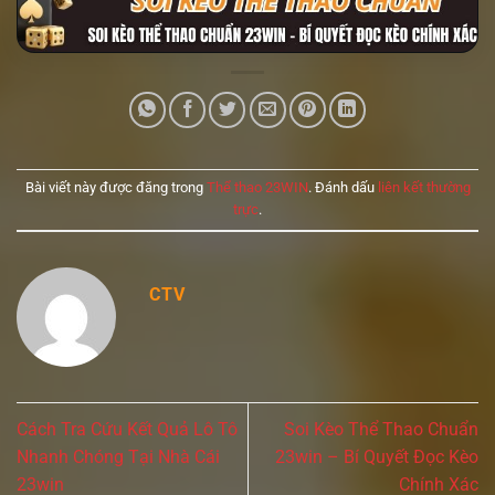
Bài viết này được đăng trong
Thể thao 23WIN
. Đánh dấu
liên kết thường
trực
.
CTV
Cách Tra Cứu Kết Quả Lô Tô
Soi Kèo Thể Thao Chuẩn
Nhanh Chóng Tại Nhà Cái
23win – Bí Quyết Đọc Kèo
23win
Chính Xác