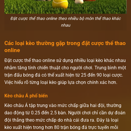
Đặt cược thể thao online theo nhiều bộ môn thể thao khác
nhau
Các loại kèo thường gặp trong đặt cược thể thao
online
Đặt cược thể thao online sử dụng nhiều loại kèo khác nhau
nhằm tăng tính chiến thuật cho người chơi. Trung bình một
trận đấu bóng đá có thể xuất hiện từ 25 đến 90 loại cược.
Việc hiểu rõ từng loại kèo giúp lựa chọn chính xác hơn.
Kèo châu Á phổ biến
Kèo châu Á tập trung vào mức chấp giữa hai đội, thường
dao động từ 0.25 đến 2.5 bàn. Người chơi chỉ cần dự đoán
đội thắng theo mức chấp do nhà cái đưa ra. Đây là loại
kèo xuất hiện trong hơn 80 trận bóng đá trực tuyến mỗi