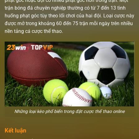
phạt góc hoặc đội có nhiều phạt góc hơn trong trận. Một
trận bóng đá chuyên nghiệp thường có từ 7 đến 13 tình
huống phạt góc tùy theo lối chơi của hai đội. Loại cược này
được mở trong khoảng 60 đến 75 trận mỗi ngày trên nhiều
nền tảng cá cược thể thao.
Những loại kèo phổ biến trong đặt cược thể thao online
Kết luận