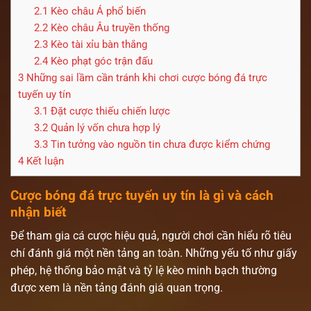
2.1
Kèo châu Á phổ biến
2.2
Kèo châu Âu truyền thống
2.3
Kèo tài xỉu bàn thắng
2.4
Kèo phạt góc trận đấu
3
Những sai lầm cần tránh khi chơi cược bóng đá trực
tuyến uy tín
3.1
Đặt cược thiếu chiến lược
3.2
Quản lý vốn chưa hợp lý
3.3
Tin tưởng vào nguồn tin chưa được kiểm chứng
4
Kết luận
Cược bóng đá trực tuyến uy tín là gì và cách
nhận biết
Để tham gia cá cược hiệu quả, người chơi cần hiểu rõ tiêu
chí đánh giá một nền tảng an toàn. Những yếu tố như giấy
phép, hệ thống bảo mật và tỷ lệ kèo minh bạch thường
được xem là nền tảng đánh giá quan trọng.