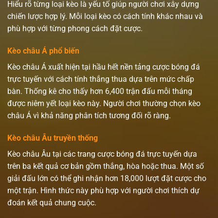
Hiểu rõ từng loại kèo là yếu tố giúp người chơi xây dựng
chiến lược hợp lý. Mỗi loại kèo có cách tính khác nhau và
phù hợp với từng phong cách đặt cược.
Kèo châu Á phổ biến
Kèo châu Á xuất hiện tại hầu hết nền tảng cược bóng đá
trực tuyến với cách tính thắng thua dựa trên mức chấp
bàn. Thống kê cho thấy hơn 6,400 trận đấu mỗi tháng
được niêm yết loại kèo này. Người chơi thường chọn kèo
châu Á vì khả năng phân tích tương đối rõ ràng.
Kèo châu Âu truyền thống
Kèo châu Âu tại các trang cược bóng đá trực tuyến dựa
trên ba kết quả cơ bản gồm thắng, hòa hoặc thua. Một số
giải đấu lớn có thể ghi nhận hơn 18,000 lượt đặt cược cho
một trận. Hình thức này phù hợp với người chơi thích dự
đoán kết quả chung cuộc.