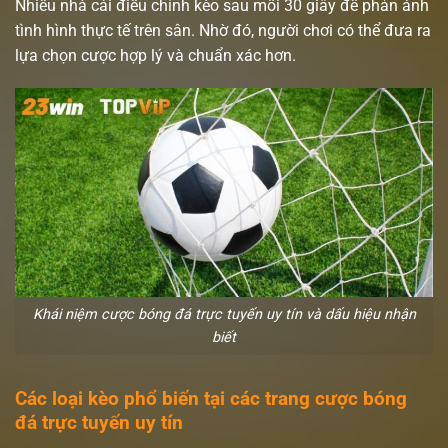
Nhiều nhà cái điều chỉnh kèo sau mỗi 30 giây để phản ánh
tình hình thực tế trên sân. Nhờ đó, người chơi có thể đưa ra
lựa chọn cược hợp lý và chuẩn xác hơn.
Khái niệm cược bóng đá trực tuyến uy tín và dấu hiệu nhận
biết
Các loại kèo phổ biến tại các trang cược bóng
đá trực tuyến uy tín