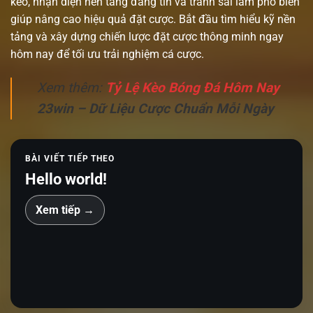
kèo, nhận diện nền tảng đáng tin và tránh sai lầm phổ biến
giúp nâng cao hiệu quả đặt cược. Bắt đầu tìm hiểu kỹ nền
tảng và xây dựng chiến lược đặt cược thông minh ngay
hôm nay để tối ưu trải nghiệm cá cược.
Xem thêm:
Tỷ Lệ Kèo Bóng Đá Hôm Nay
23win – Dữ Liệu Cược Chuẩn Mỗi Ngày
BÀI VIẾT TIẾP THEO
Hello world!
Xem tiếp →