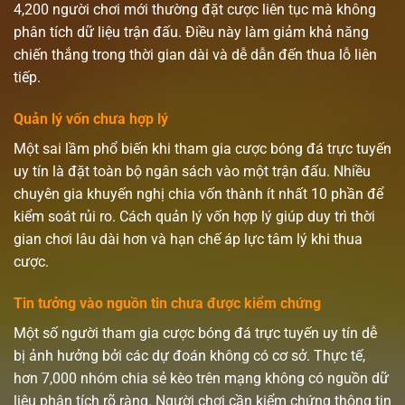
4,200 người chơi mới thường đặt cược liên tục mà không
phân tích dữ liệu trận đấu. Điều này làm giảm khả năng
chiến thắng trong thời gian dài và dễ dẫn đến thua lỗ liên
tiếp.
Quản lý vốn chưa hợp lý
Một sai lầm phổ biến khi tham gia cược bóng đá trực tuyến
uy tín là đặt toàn bộ ngân sách vào một trận đấu. Nhiều
chuyên gia khuyến nghị chia vốn thành ít nhất 10 phần để
kiểm soát rủi ro. Cách quản lý vốn hợp lý giúp duy trì thời
gian chơi lâu dài hơn và hạn chế áp lực tâm lý khi thua
cược.
Tin tưởng vào nguồn tin chưa được kiểm chứng
Một số người tham gia cược bóng đá trực tuyến uy tín dễ
bị ảnh hưởng bởi các dự đoán không có cơ sở. Thực tế,
hơn 7,000 nhóm chia sẻ kèo trên mạng không có nguồn dữ
liệu phân tích rõ ràng. Người chơi cần kiểm chứng thông tin