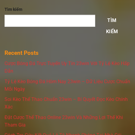
Tìm kiếm
TÌM
KIẾM
Recent Posts
Cược Bóng Đá Trực Tuyến Uy Tín 23win Với Tỷ Lệ Kèo Hấp
Dẫn
Tỷ Lệ Kèo Bóng Đá Hôm Nay 23win – Dữ Liệu Cược Chuẩn
Mỗi Ngày
Soi Kèo Thể Thao Chuẩn 23win – Bí Quyết Đọc Kèo Chính
Xác
Đặt Cược Thể Thao Online 23win Và Những Lợi Thế Khi
Tham Gia