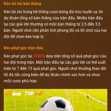
Kèo tài xỉu bàn thắng
Kèo tài xỉu trong hệ thống cược bóng đá trực tuyến uy tín
dự đoán tổng số bàn thắng của trận đấu. Nhiều trận đấu
tại các giải lớn thường có mốc bàn thắng từ 2,5 đến 3,5
bàn. Người chơi cần phân tích phong độ và lối chơi của hai
đội để chọn kèo hợp lý.
Kèo phạt góc trận đấu
Kèo phạt góc tại
23WIN
dựa trên tổng số quả phạt góc của
hai đội trong trận. Một trận đấu tại các giải lớn có thể xuất
hiện từ 7 đến 13 quả phạt góc. Người chơi thường theo dõi
lối đá tấn công biên để dự đoán chính xác hơn và chọn
mốc cược phù hợp.