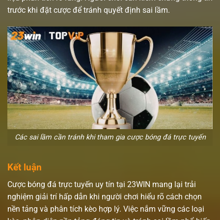
trước khi đặt cược để tránh quyết định sai lầm.
Các sai lầm cần tránh khi tham gia cược bóng đá trực tuyến
Kết luận
Cược bóng đá trực tuyến uy tín tại 23WIN mang lại trải
nghiệm giải trí hấp dẫn khi người chơi hiểu rõ cách chọn
nền tảng và phân tích kèo hợp lý. Việc nắm vững các loại