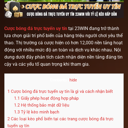
Cược bóng đá trực tuyến uy tín
tại 23WIN đang trở thành
lựa chọn giải trí phổ biến của hàng triệu người chơi yêu thể
thao. Thị trường cá cược hiện có hơn 12,000 nền tảng hoạt
động với nhiều mức độ an toàn và dịch vụ khác nhau. Nội
dung dưới đây phân tích cách nhận diện nền tảng đáng tin
cậy và các yếu tố quan trọng khi tham gia.
Contents
[
hide
]
1
Cược bóng đá trực tuyến uy tín là gì và cách nhận biết
1.1
Giấy phép hoạt động hợp pháp
1.2
Hệ thống bảo mật dữ liệu
1.3
Tỷ lệ kèo minh bạch
2
Các loại kèo phổ biến tại các trang cược bóng đá trực
tuyến uy tín