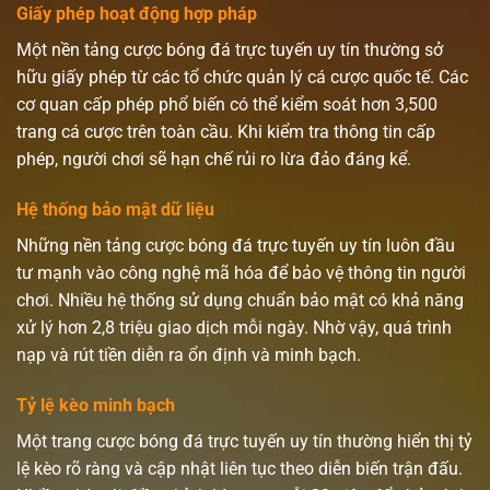
Giấy phép hoạt động hợp pháp
Một nền tảng cược bóng đá trực tuyến uy tín thường sở
hữu giấy phép từ các tổ chức quản lý cá cược quốc tế. Các
cơ quan cấp phép phổ biến có thể kiểm soát hơn 3,500
trang cá cược trên toàn cầu. Khi kiểm tra thông tin cấp
phép, người chơi sẽ hạn chế rủi ro lừa đảo đáng kể.
Hệ thống bảo mật dữ liệu
Những nền tảng cược bóng đá trực tuyến uy tín luôn đầu
tư mạnh vào công nghệ mã hóa để bảo vệ thông tin người
chơi. Nhiều hệ thống sử dụng chuẩn bảo mật có khả năng
xử lý hơn 2,8 triệu giao dịch mỗi ngày. Nhờ vậy, quá trình
nạp và rút tiền diễn ra ổn định và minh bạch.
Tỷ lệ kèo minh bạch
Một trang cược bóng đá trực tuyến uy tín thường hiển thị tỷ
lệ kèo rõ ràng và cập nhật liên tục theo diễn biến trận đấu.