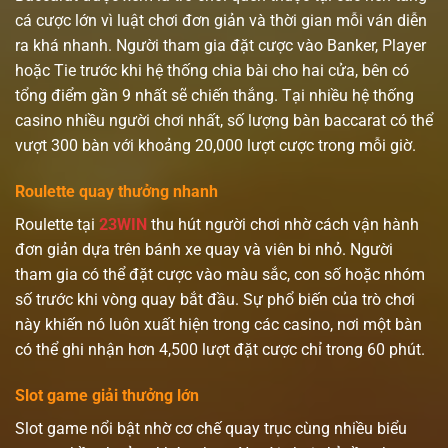
cá cược lớn vì luật chơi đơn giản và thời gian mỗi ván diễn
ra khá nhanh. Người tham gia đặt cược vào Banker, Player
hoặc Tie trước khi hệ thống chia bài cho hai cửa, bên có
tổng điểm gần 9 nhất sẽ chiến thắng. Tại nhiều hệ thống
casino nhiều người chơi nhất, số lượng bàn baccarat có thể
vượt 300 bàn với khoảng 20,000 lượt cược trong mỗi giờ.
Roulette quay thưởng nhanh
Roulette tại
23WIN
thu hút người chơi nhờ cách vận hành
đơn giản dựa trên bánh xe quay và viên bi nhỏ. Người
tham gia có thể đặt cược vào màu sắc, con số hoặc nhóm
số trước khi vòng quay bắt đầu. Sự phổ biến của trò chơi
này khiến nó luôn xuất hiện trong các casino, nơi một bàn
có thể ghi nhận hơn 4,500 lượt đặt cược chỉ trong 60 phút.
Slot game giải thưởng lớn
Slot game nổi bật nhờ cơ chế quay trục cùng nhiều biểu