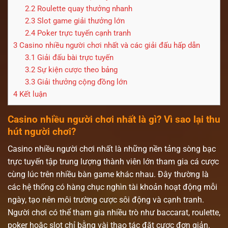
2.2
Roulette quay thưởng nhanh
2.3
Slot game giải thưởng lớn
2.4
Poker trực tuyến cạnh tranh
3
Casino nhiều người chơi nhất và các giải đấu hấp dẫn
3.1
Giải đấu bài trực tuyến
3.2
Sự kiện cược theo bảng
3.3
Giải thưởng cộng đồng lớn
4
Kết luận
Casino nhiều người chơi nhất là gì? Vì sao lại thu
hút người chơi?
Casino nhiều người chơi nhất là những nền tảng sòng bạc
trực tuyến tập trung lượng thành viên lớn tham gia cá cược
cùng lúc trên nhiều bàn game khác nhau. Đây thường là
các hệ thống có hàng chục nghìn tài khoản hoạt động mỗi
ngày, tạo nên môi trường cược sôi động và cạnh tranh.
Người chơi có thể tham gia nhiều trò như baccarat, roulette,
poker hoặc slot chỉ bằng vài thao tác đặt cược đơn giản.