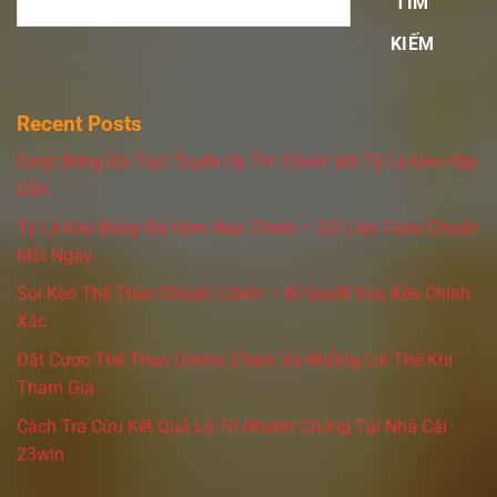
TÌM
KIẾM
Recent Posts
Cược Bóng Đá Trực Tuyến Uy Tín 23win Với Tỷ Lệ Kèo Hấp
Dẫn
Tỷ Lệ Kèo Bóng Đá Hôm Nay 23win – Dữ Liệu Cược Chuẩn
Mỗi Ngày
Soi Kèo Thể Thao Chuẩn 23win – Bí Quyết Đọc Kèo Chính
Xác
Đặt Cược Thể Thao Online 23win Và Những Lợi Thế Khi
Tham Gia
Cách Tra Cứu Kết Quả Lô Tô Nhanh Chóng Tại Nhà Cái
23win