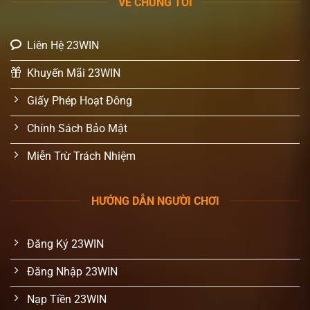
VỀ CHÚNG TÔI
Liên Hệ 23WIN
Khuyến Mãi 23WIN
Giấy Phép Hoạt Đông
Chính Sách Bảo Mật
Miễn Trừ Trách Nhiệm
HƯỚNG DẪN NGƯỜI CHƠI
Đăng Ký 23WIN
Đăng Nhập 23WIN
Nạp Tiền 23WIN