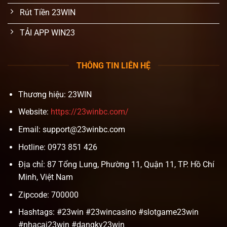
Rút Tiền 23WIN
TẢI APP WIN23
THÔNG TIN LIÊN HỆ
Thương hiệu: 23WIN
Website:
https://23winbc.com/
Email:
support@23winbc.com
Hotline: 0973 851 426
Địa chỉ: 87 Tổng Lung, Phường 11, Quận 11, TP. Hồ Chí
Minh, Việt Nam
Zipcode: 700000
Hashtags: #23win #23wincasino #slotgame23win
#nhacai23win #dangky23win