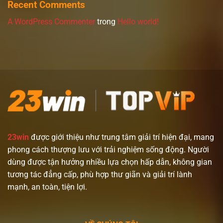
Recent Comments
A WordPress Commenter
trong
Hello world!
23win
được giới thiệu như trung tâm giải trí hiện đại, mang
phong cách thượng lưu với trải nghiệm sống động. Người
dùng được tận hưởng nhiều lựa chọn hấp dẫn, không gian
tương tác đẳng cấp, phù hợp thư giãn và giải trí lành
mạnh, an toàn, tiện lợi.