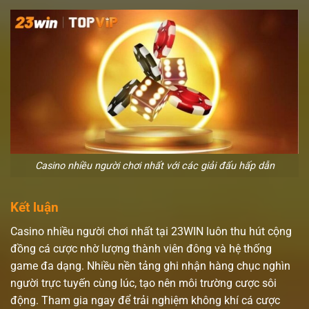
Casino nhiều người chơi nhất với các giải đấu hấp dẫn
Kết luận
Casino nhiều người chơi nhất tại 23WIN luôn thu hút cộng
đồng cá cược nhờ lượng thành viên đông và hệ thống
game đa dạng. Nhiều nền tảng ghi nhận hàng chục nghìn
người trực tuyến cùng lúc, tạo nên môi trường cược sôi
động. Tham gia ngay để trải nghiệm không khí cá cược