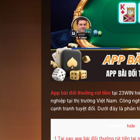
App bài đổi thưởng rút tiền
tại 23WIN hi
nghiệp tại thị trường Việt Nam. Công ng
cạnh tranh tuyệt đối. Dưới đây là phân tíc
Contents
[
hide
]
1
Tại sao app bài đổi thưởng rút tiền tại