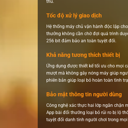
thủ.
Tốc độ xử lý giao dịch
Hệ thống máy chủ vận hành độc lập cho p
thưởng không cần chờ đợi quá trình duy
256 bit đảm bảo an toàn tuyệt đối.
Khả năng tương thích thiết bị
Ứng dụng được thiết kế tối ưu cho mọi c
mượt mà không gây nóng máy giúp người 
phiên bản giúp loại bỏ hoàn toàn tình trạ
Bảo mật thông tin người dùng
Công nghệ xác thực hai lớp ngăn chặn mọ
App bài đổi thưởng loại bỏ rủi ro bị lộ 
tuyệt đối danh tính người chơi trong mọi