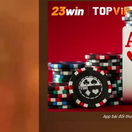
App bài đổi thư