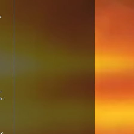
p
i
tư
y.