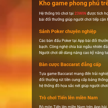
Kho game phong phú trên
Hệ thống trò chơi tại
23WIN
được tích hợ
bài đổi thưởng giúp người chơi tiếp cận 
Sảnh Poker chuyên nghiệp
Các bàn đấu Poker tại App bài đổi thưởn
bạch. Công nghệ chia bài ngẫu nhiên đả
Người chơi dễ dàng nâng cao kỹ năng tư 
Bàn cược Baccarat đẳng cấp
Tựa game Baccarat mang đến trải nghiệm 
đổi thưởng rút tiền cung cấp bảng thống 
hệ thống đồ họa sắc nét giúp người chơi 
Trò chơi Tiến lên miền Nam
Bộ môn Tiến lên miền Nam trên App bài đ