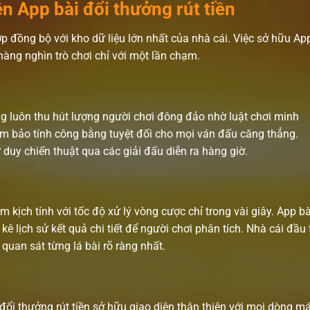
 App bài đổi thưởng rút tiền
p đồng bộ với kho dữ liệu lớn nhất của nhà cái. Việc sở hữu Ap
hàng nghìn trò chơi chỉ với một lần chạm.
g luôn thu hút lượng người chơi đông đảo nhờ luật chơi minh
m bảo tính công bằng tuyệt đối cho mọi ván đấu căng thẳng.
duy chiến thuật qua các giải đấu diễn ra hàng giờ.
kịch tính với tốc độ xử lý vòng cược chỉ trong vài giây. App bà
kê lịch sử kết quả chi tiết để người chơi phân tích. Nhà cái đầu 
quan sát từng lá bài rõ ràng nhất.
ổi thưởng rút tiền sở hữu giao diện thân thiện với mọi dòng má