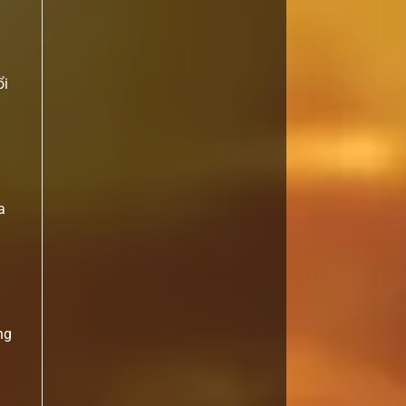
ổi
a
ng