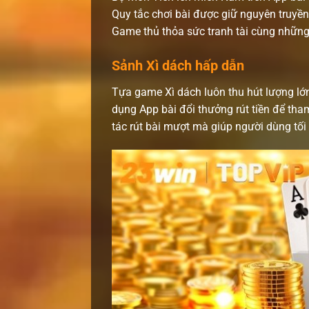
Quy tắc chơi bài được giữ nguyên truyề
Game thủ thỏa sức tranh tài cùng những
Sảnh Xì dách hấp dẫn
Tựa game Xì dách luôn thu hút lượng lớn
dụng App bài đổi thưởng rút tiền để th
tác rút bài mượt mà giúp người dùng tối 